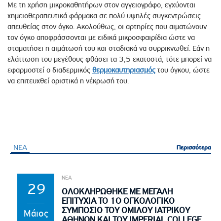
Με τη χρήση μικροκαθητήρων στον αγγειογράφο, εγχύονται
χημειοθεραπευτικά φάρμακα σε πολύ υψηλές συγκεντρώσεις
απευθείας στον όγκο. Ακολούθως, οι αρτηρίες που αιματώνουν
τον όγκο αποφράσσονται με ειδικά μικροσφαιρίδια ώστε να
σταματήσει η αιμάτωσή του και σταδιακά να συρρικνωθεί. Εάν η
ελάττωση του μεγέθους φθάσει τα 3,5 εκατοστά, τότε μπορεί να
εφαρμοστεί ο διαδερμικός
θερμοκαυτηριασμός
του όγκου, ώστε
να επιτευχθεί οριστικά η νέκρωσή του.
ΝΕΑ
Περισσότερα
Περισσότερα
ΝΕΑ
29
ΟΛΟΚΛΗΡΩΘΗΚΕ ΜΕ ΜΕΓΑΛΗ
ΕΠΙΤΥΧΙΑ ΤΟ 1Ο ΟΓΚΟΛΟΓΙΚΟ
ΣΥΜΠΟΣΙΟ ΤΟΥ ΟΜΙΛΟΥ ΙΑΤΡΙΚΟΥ
Μάιος
ΑΘΗΝΩΝ ΚΑΙ ΤΟΥ IMPERIAL COLLEGE