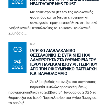
2026
HEALTHCARE NHS TRUST
Με επίκεντρο το μέλλον της ογκολογικής
φροντίδας και τη διεθνή επιστημονική
συνεργασία, πραγματοποιήθηκε στο Ιατρικό
Διαβαλκανικό Θεσσαλονίκης το 1ο κοινό Ογκολογικό
Συμπόσιο ...
ΝΕΑ
03
ΙΑΤΡΙΚΟ ΔΙΑΒΑΛΚΑΝΙΚΟ
ΘΕΣΣΑΛΟΝΙΚΗΣ: ΣΥΓΚΙΝΗΣΗ ΚΑΙ
ΛΑΜΠΡΟΤΗΤΑ ΣΤΑ ΘΥΡΑΝΟΙΞΙΑ ΤΟΥ
Φεβ
ΙΕΡΟΥ ΠΑΡΕΚΚΛΗΣΙΟΥ ΑΓ. ΓΕΩΡΓΙΟΥ
2026
ΑΠΟ ΤΟΝ ΟΙΚΟΥΜΕΝΙΚΟ ΠΑΤΡΙΑΡΧΗ
Κ.Κ. ΒΑΡΘΟΛΟΜΑΙΟ
Σε κλίμα βαθιάς κατάνυξης και συγκίνησης,
παρουσία υψηλών προσκεκλημένων,
πραγματοποιήθηκαν το Σάββατο 31 Ιανουαρίου 2026 τα
Θυρανοίξια του Ιερού Παρεκκλησίου του Αγίου Γεωργίου,
το οποίο β