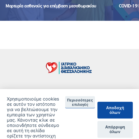
Μαρτυρία ασθενούς για επέμβαση μεσοθωρακίου
COVID-19 
Τιμοκατάλογος
Χρησιμοποιούμε cookies
Περισσότερες
Δείτε τις Πιστοποιήσεις ανά Κλινική
σε αυτόν τον ιστότοπο
επιλογές
Αποδοχή
για να βελτιώσουμε την
όλων
DISCLAIMER
εμπειρία των χρηστών
μας. Κάνοντας κλικ σε
οποιονδήποτε σύνδεσμο
© 2026 Copyright © Iatriko.gr | Powered by Aboutnet
Απόρριψη
σε αυτή τη σελίδα
όλων
ορίζετε την αντίστοιχη