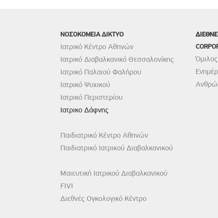
Πολιτική Προσλήψεων Π
Πολιτικές Ασφάλειας Π
ΝΟΣΟΚΟΜΕΙΑ ΔΙΚΤΥΟ
ΔΙΕΘΝΕ
Πολιτική Ανθρώπινων Δ
Ιατρικό Κέντρο Αθηνών
CORPO
Επιτροπή Αποδοχών και
Όμιλος
Ιατρικό Διαβαλκανικό Θεσσαλονίκης
Κανονισμός Επιτροπής 
Ενημέ
Ιατρικό Παλαιού Φαλήρου
Επιτροπή Ελέγχου
Ανθρώπ
Ιατρικό Ψυχικού
Κανονισμός Λειτουργίας
Ιατρικό Περιστερίου
Ιατρικο Δάφνης
Διεύθυνση Εσωτερικού Ε
Έκθεσης Βιώσιμης Ανάπ
Παιδιατρικό Κέντρο Αθηνών
Έκθεση Βιώσιμης Ανάπ
Παιδιατρικό Ιατρικού Διαβαλκανικού
Πολιτική Δέουσας Επιμέ
Πολιτική Αναγνώρισης 
Μαιευτική Ιατρικού Διαβαλκανικού
Ασθενών
FIVI
Ειδική Ετήσια Έκθεση
Διεθνές Ογκολογικό Κέντρο