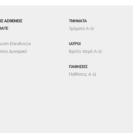
ροσωπικού, Στελεχών και Συνεργατών
ληροφοριών
ΙΣ ΑΣΘΕΝΕΙΣ
TMHMATA
ικαιωμάτων
RATE
Τμήματα Α-Ω
 Υποψηφιοτήτων
Αποδοχών - Υποψηφιοτήτων
ρωση Επενδυτών
ΙΑΤΡΟΙ
ινο Δυναμικό
Βρείτε Ιατρό Α-Ω
 Επιτροπής Ελέγχου
ΠΑΘΗΣΕΙΣ
λέγχου Κανονισμός Λειτουργίας
Παθήσεις Α-Ω
τυξης 2023
τυξης 2024
λειας Τρίτων Μερών
Προστασίας και Προαγωγής των Δικαιωμάτων των