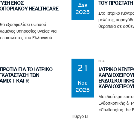
ΤΥΞΗ ΕΝΟΣ
ΤΟΥ ΠΡΟΣΤΑΤΗ
Δεκ
ΤΟΠΟΡΙΑΚΟΥ HEALTHCARE
2025
Στο Ιατρικό Κέντρ
μελέτης, χορηγήθ
 θα εξασφαλίσει υψηλού
θεραπεία σε ασθεν
ρωμένες υπηρεσίες υγείας για
 επισκέπτες του Ελληνικού ...
ΝΕΑ
21
ΡΩΤΙΑ ΓΙΑ ΤΟ ΙΑΤΡΙΚΟ
ΙΑΤΡΙΚΟ ΚΕΝΤΡ
ΓΚΑΤΑΣΤΑΣΗ ΤΩΝ
ΚΑΡΔΙΟΧΕΙΡΟΥΡ
MIX T ΚΑΙ R
ΕΝΔΟΣΚΟΠΙΚΗ
Νοε
ΚΑΡΔΙΟΧΕΙΡΟΥ
2025
Με ιδιαίτερη επιτ
Ενδοσκοπικής & Ρο
«Challenging the 
Πύργο Β