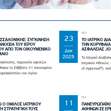
ροσωπικού, Στελεχών και Συνεργατών
ληροφοριών
ικαιωμάτων
 Υποψηφιοτήτων
ΝΕΑ
Αποδοχών - Υποψηφιοτήτων
23
ΕΣΣΑΛΟΝΙΚΗΣ: ΣΥΓΚΙΝΗΣΗ
ΤΟ ΙΑΤΡΙΚΟ Δ
ΝΟΙΞΙΑ ΤΟΥ ΙΕΡΟΥ
ΤΗΝ ΚΟΡΥΦΑΙΑ
ΙΟΥ ΑΠΟ ΤΟΝ ΟΙΚΟΥΜΕΝΙΚΟ
ΑΣΦΑΛΕΙΑΣ JOI
 Επιτροπής Ελέγχου
Δεκ
ΜΑΙΟ
2025
λέγχου Κανονισμός Λειτουργίας
Το Ιατρικό Διαβαλ
συγκίνησης, παρουσία υψηλών
Ιατρικού Αθηνών, 
τυξης 2023
ηκαν το Σάββατο 31 Ιανουαρίου
of Approval®), από
τυξης 2024
Παρεκκλησίου του Αγίου
λειας Τρίτων Μερών
Προστασίας και Προαγωγής των Δικαιωμάτων των
ΝΕΑ
11
 Ο ΟΜΙΛΟΣ ΙΑΤΡΙΚΟΥ
ΠΑΝΕΥΡΩΠΑΪΚΗ
 ΣΤΡΑΤΗΓΙΚΗ ΤΟΥΣ
ΑΘΗΝΩΝ ΣΕ ΕΡΕ