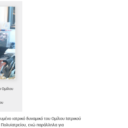
υ Ομίλου
ου
ευμένο ιατρικό δυναμικό του Ομίλου Ιατρικού
υ Πολυϊατρείου, ενώ παράλληλα για