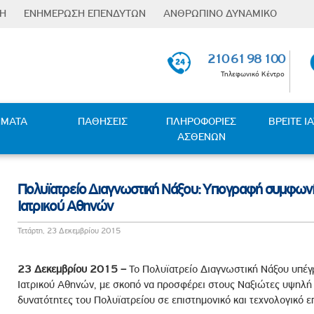
ΣΗ
ΕΝΗΜΕΡΩΣΗ ΕΠΕΝΔΥΤΩΝ
ΑΝΘΡΩΠΙΝΟ ΔΥΝΑΜΙΚΟ
Φόρμα
Επενδυτικές Σχέσεις
Οι Άνθρωποι µας
αναζήτησης
210 61 98 100
Ενημέρωση μετόχων
Εκπαίδευση & Ανάπτυξη
Τηλεφωνικό Κέντρο
Υποχρεώσεις
Παροχές
Γνωστοποιήσεων
ness Partners
Επαφή µε πανεπιστήµια
Ανακοινώσεις / Νέα
ΗΜΑΤΑ
ΠΑΘΗΣΕΙΣ
ΠΛΗΡΟΦΟΡΙΕΣ
ΒΡΕΙΤΕ Ι
Ευκαιρίες Καριέρας
ΑΣΘΕΝΩΝ
Γενικές Συνελεύσεις
 - Κλιματικής Μετάβασης
Θέσεις Εργασίας
Οικονομικές Καταστάσεις
ς
Οικονομικές Καταστάσεις
Πολυϊατρείο Διαγνωστική Νάξου: Yπογραφή συμφωνία
Θυγατρικών
Ιατρικού Αθηνών
Μετοχική Σύνθεση
Τετάρτη, 23 Δεκεμβρίου 2015
λέμηση της Βίας και Παρενόχλησης στην Εργασία
υμφερόντων
23 Δεκεμβρίου 2015 –
Το Πολυϊατρείο Διαγνωστική Νάξου υπέγ
ταπολέμησης Δωροδοκίας και Διαφθοράς
Ιατρικού Αθηνών, με σκοπό να προσφέρει στους Ναξιώτες υψηλή 
δυνατότητες του Πολυϊατρείου σε επιστημονικό και τεχνολογικό ε
τυξης