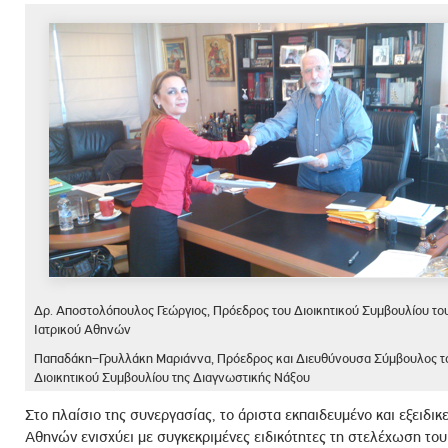
ροσωπικού, Στελεχών και Συνεργατών
ληροφοριών
ικαιωμάτων
 Υποψηφιοτήτων
Αποδοχών - Υποψηφιοτήτων
 Επιτροπής Ελέγχου
λέγχου Κανονισμός Λειτουργίας
τυξης 2023
τυξης 2024
Δρ. Αποστολόπουλος Γεώργιος, Πρόεδρος του Διοικητικού Συμβουλίου το
λειας Τρίτων Μερών
Ιατρικού Αθηνών
Προστασίας και Προαγωγής των Δικαιωμάτων των
Παπαδάκη–Γρυλλάκη Μαριάννα, Πρόεδρος και Διευθύνουσα Σύμβουλος τ
Διοικητικού Συμβουλίου της Διαγνωστικής Νάξου
Στο πλαίσιο της συνεργασίας, το άριστα εκπαιδευμένο και εξειδικ
Αθηνών ενισχύει με συγκεκριμένες ειδικότητες τη στελέχωση το